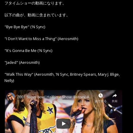
フタイムショーの動画になります。
以下の曲が、動画に含まれています。
"Bye Bye Bye" ('N Sync)
"I Don't Want to Miss a Thing" (Aerosmith)
"It's Gonna Be Me ('N Sync)
"Jaded" (Aerosmith)
"Walk This Way" (Aerosmith, 'N Sync, Britney Spears, Mary J. Blige,
Nelly)