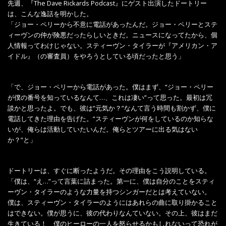
先週、『The Dave Rickards Podcast』にゲスト出演したドートリー
は、こんな逸話を明かした。
「ジョー・ペリーから不意に電話があったんだ。ジョー・ペリーとステ
ィーヴンの仲が険悪だったらしいときだ。ニュースになってたから、個
人情報ってわけじゃない。スティーヴン・タイラーが『アメリカン・ア
イドル』（の審査員）をやろうとしている頃だったと思う」
「で、ジョー・ペリーから電話があった。僕はまず、“ジョー・ペリー
が僕の番号を知っているなんて…、これは凄い”って思った。最初は冗
談かと思ったよ。でも、彼は“元気か？”なんて言う時間も割かず、僕に
電話してきた理由を告げた。“スティーヴンが何をしているのか知らな
いが、俺らは活動していたいんだ。俺らとツアーに出る気はない
か？”と」
ドートリーは、すぐに断ったようだ。その理由をこう説明している。
「僕は、“え…”って言葉に詰まった。第一に、僕は自分のことをスティ
ーヴン・タイラーのような力量を持つシンガーだとは考えていない。
僕は、スティーヴン・タイラーのようにはあれらの曲に取り掛かること
はできない。僕が思うに、彼の代わりなんていない。その上、彼はまだ
生きている！ 僕のヒーローの一人を怒らせるかもしれないって恐れが