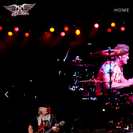
Aerosmith |
HOME
Aero Force
One Fan Club