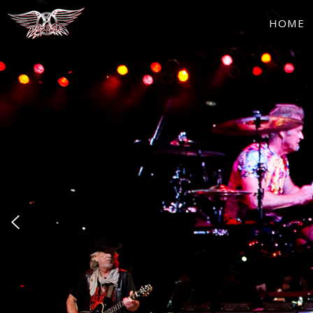
Aerosmith |
HOME
Aero Force
One Fan Club