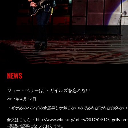
NEWS
ジョー・ペリーはJ・ガイルズを忘れない
2017 年 4 月 12 日
「君があのバンドの全盛期しか知らないのであればそれは勿体ない
全文はこちら→
http://www.wbur.org/artery/2017/04/12/j-geils-r
※英語の記事になっております。